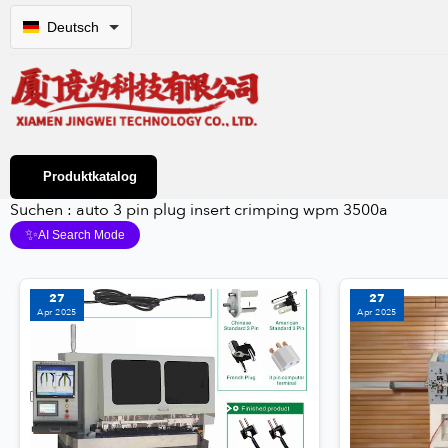
Deutsch
Produktkatalog
Suchen : auto 3 pin plug insert crimping wpm 3500a
✨
AI Search Mode
27
27
Apr 2025
Apr 2025