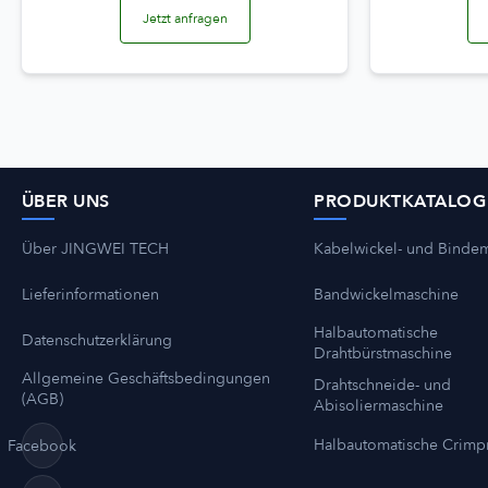
Jetzt anfragen
ÜBER UNS
PRODUKTKATALOG
Über JINGWEI TECH
Kabelwickel- und Binde
Lieferinformationen
Bandwickelmaschine
Halbautomatische
Datenschutzerklärung
Drahtbürstmaschine
Allgemeine Geschäftsbedingungen
Drahtschneide- und
(AGB)
Abisoliermaschine
Halbautomatische Crim
Facebook