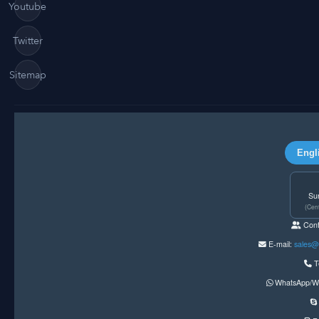
Youtube
Twitter
Sitemap
Engl
Su
(Cen
Cont
E-mail:
sales@
T
WhatsApp/W